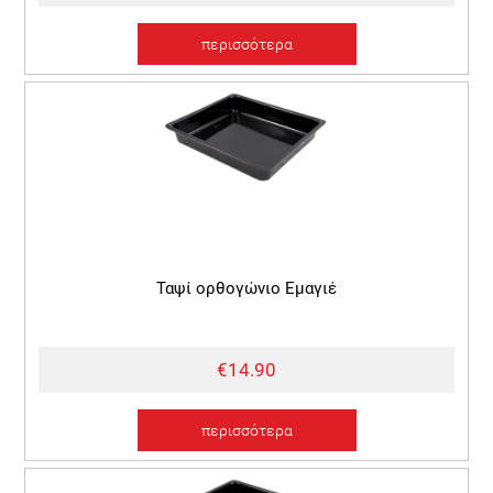
περισσότερα
Ταψί ορθογώνιο Εμαγιέ
€14.90
περισσότερα