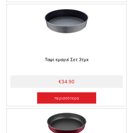
Ταψί εμαγιέ Σετ 3τμχ
€34.90
περισσότερα