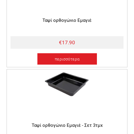
Ταψί ορθογώνιο Εμαγιέ
€17.90
περισσότερα
Ταψί ορθογώνιο Εμαγιέ - Σετ 3τμχ