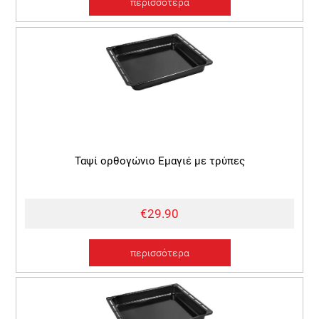
περισσότερα
Ταψί ορθογώνιο Εμαγιέ με τρύπες
€29.90
περισσότερα