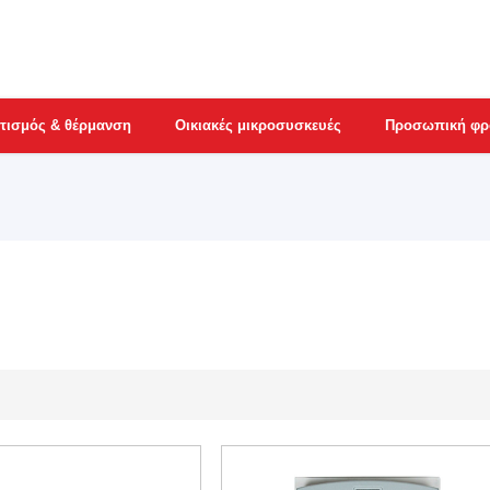
τισμός & θέρμανση
Οικιακές μικροσυσκευές
Προσωπική φρ