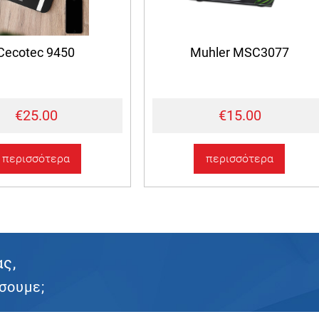
Cecotec 9450
Muhler MSC3077
€25.00
€15.00
περισσότερα
περισσότερα
ας,
σουμε;