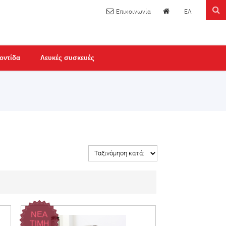
ΕΛ
οντίδα
Λευκές συσκευές
ΝΕΑ
ΤΙΜΗ