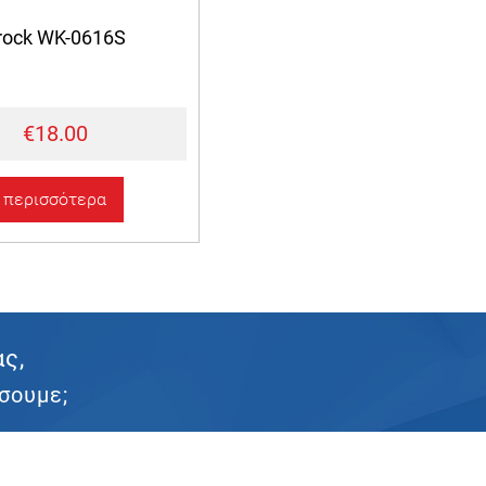
rock WK-0616S
€18.00
περισσότερα
ας,
σουμε;