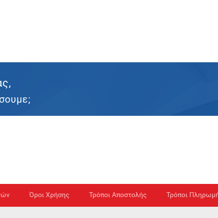
ας,
σουμε;
γών
Όροι Χρήσης
Τρόποι Αποστολής
Τρόποι Πληρωμ