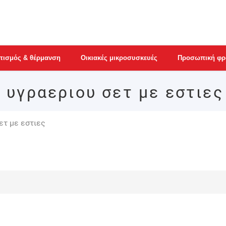
τισμός & θέρμανση
Οικιακές μικροσυσκευές
Προσωπική φρ
 υγραεριου σετ με εστιες
ετ με εστιες