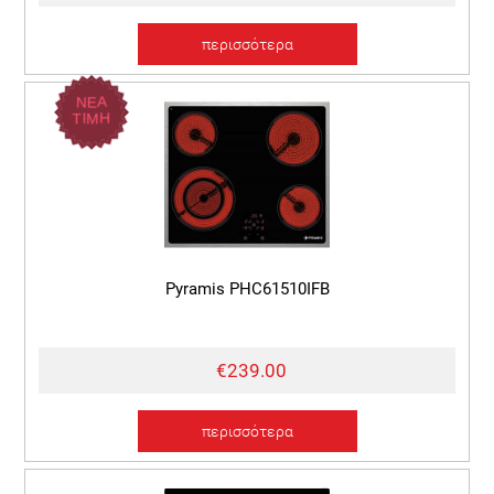
περισσότερα
ΝΕΑ
ΤΙΜΗ
Pyramis PHC61510IFB
€239.00
περισσότερα