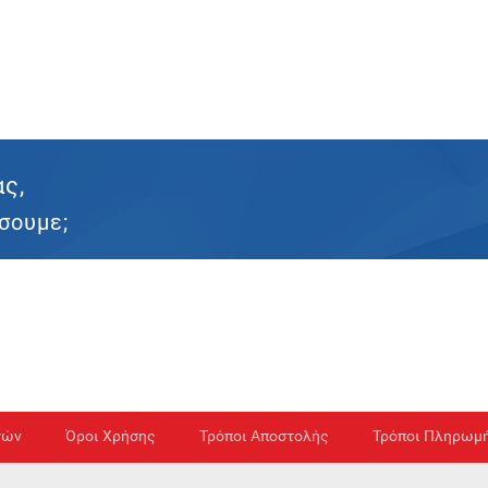
ας,
σουμε;
γών
Όροι Χρήσης
Τρόποι Αποστολής
Τρόποι Πληρωμ