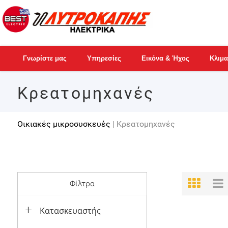
Γνωρίστε μας
Υπηρεσίες
Εικόνα & Ήχος
Κλιμα
Κρεατομηχανές
Οικιακές μικροσυσκευές
| Κρεατομηχανές
Φίλτρα
Κατασκευαστής