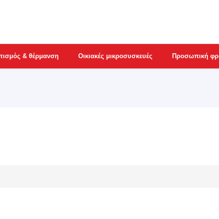
τισμός & θέρμανση
Οικιακές μικροσυσκευές
Προσωπική φρ