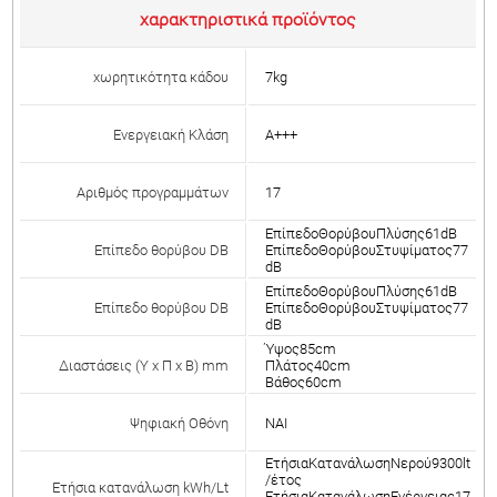
χαρακτηριστικά προϊόντος
χωρητικότητα κάδου
7kg
Ενεργειακή Κλάση
A+++
Αριθμός προγραμμάτων
17
ΕπίπεδοΘορύβουΠλύσης61dB
Επίπεδο θορύβου DB
ΕπίπεδοΘορύβουΣτυψίματος77
dB
ΕπίπεδοΘορύβουΠλύσης61dB
Επίπεδο θορύβου DB
ΕπίπεδοΘορύβουΣτυψίματος77
dB
Ύψος85cm
Διαστάσεις (Υ χ Π χ Β) mm
Πλάτος40cm
Βάθος60cm
Ψηφιακή Οθόνη
ΝΑΙ
ΕτήσιαΚατανάλωσηΝερού9300lt
/έτος
Ετήσια κατανάλωση kWh/Lt
ΕτήσιαΚατανάλωσηΕνέργειας17